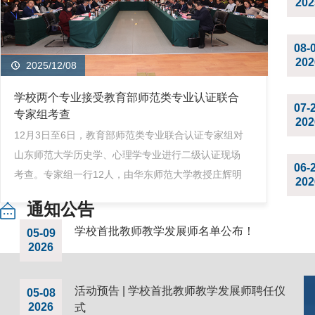
202
08-
202
2025/12/08
学校两个专业接受教育部师范类专业认证联合
07-
专家组考查
202
12月3日至6日，教育部师范类专业联合认证专家组对
山东师范大学历史学、心理学专业进行二级认证现场
06-
考查。专家组一行12人，由华东师范大学教授庄辉明
202
担任联合组长兼历史学专业专家组组长，南京师范大
通知公告
学教授叶忠担任心理学专业专家组组长。山东省教育
学校首批教师教学发展师名单公布！
05-09
科学研究院副院长薄存旭；校党委书记冯继康，校长
2026
张建，党委副书记万光侠，党委常委、纪委书记，省
纪委监委驻山东师范大学纪检监察组组长袁荣开；党
活动预告 | 学校首批教师教学发展师聘任仪
委常委、副校长张茂聪、周珊珊、李晓迪；...
05-08
2026
式